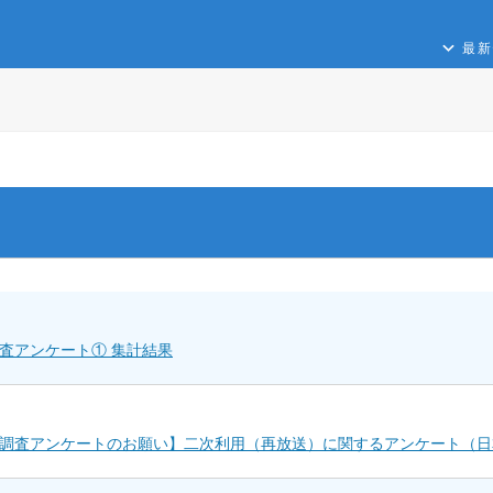
最新
査アンケート① 集計結果
調査アンケートのお願い】二次利用（再放送）に関するアンケート（日